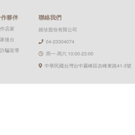
合作夥伴
聯絡我們
作店家
維珍股份有限公司
家後台
04-23304074
詐騙宣導
周一-周六 10:00-23:00
中華民國台灣台中霧峰區吉峰東路41-3號