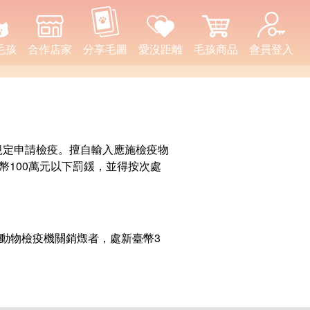
毛孩
合作店家
分享毛圖
愛沒距離
毛孩商品
會員登入
規定申請檢疫。擅自輸入應施檢疫物
幣100萬元以下罰鍰，並得按次處
入動物檢疫機關銷燬者，處新臺幣3